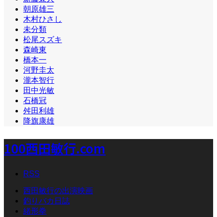
朝原雄三
木村ひさし
未分類
松尾スズキ
森崎東
橋本一
河野圭太
瀧本智行
田中光敏
石橋冠
舛田利雄
降旗康雄
100西田敏行.com
RSS
西田敏行の出演映画
釣りバカ日誌
緒形拳