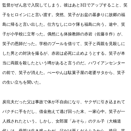
監督がぜん息で入院してしまう。彼はあと3日でアップすること、笑
子をヒロインにと言い渡す。突然、笑子がお盆の墓参りに故郷の福
島に帰ると言い出した。仕方なしにロケ隊も福島に向う。途中、笑
子が小学校に立寄った。偶然にも体操教師の赤岩（佐藤Ｂ作）が、
笑子の恩師だった。学校のプールを借りて、笑子と両親を見殺しに
した男との対決を撮るが、赤岩は必死に止めようとする。笑子が本
当に両親を殺したという噂があると言うのだ。ハワイアンセンター
の前で、笑子が消えた。べーやんは駄菓子屋の老婆サタから、笑子
の生い立ちを聞いた。
炭坑夫だった父は事故で体が不自由になり、ヤクザに引き込まれて
バクチに手をだし、借金抱えて逃げ回った末、一家心中。笑子が一
人残されたという。しかし、女郎屋「みそら」のテル子（大楠道
代）は、母親は生き残ったが、父だけ死んだうらみから、後日、笑