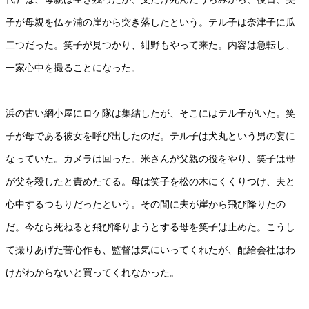
子が母親を仏ヶ浦の崖から突き落したという。テル子は奈津子に瓜
二つだった。笑子が見つかり、紺野もやって来た。内容は急転し、
一家心中を撮ることになった。
浜の古い網小屋にロケ隊は集結したが、そこにはテル子がいた。笑
子が母である彼女を呼び出したのだ。テル子は犬丸という男の妄に
なっていた。カメラは回った。米さんが父親の役をやり、笑子は母
が父を殺したと責めたてる。母は笑子を松の木にくくりつけ、夫と
心中するつもりだったという。その間に夫が崖から飛び降りたの
だ。今なら死ねると飛び降りようとする母を笑子は止めた。こうし
て撮りあげた苦心作も、監督は気にいってくれたが、配給会社はわ
けがわからないと買ってくれなかった。