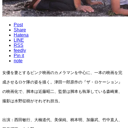
Post
Share
Hatena
LINE
RSS
feedly
Pin it
note
女優を妻とするピンク映画のカメラマンを中心に、一本の映画を完
成させるロケ隊の姿を描く。津田一郎原作の『ザ・ロケーション』
の映画化で、脚本は近藤昭二、監督は脚本も執筆している森崎東、
撮影は水野征樹がそれぞれ担当。
出演：西田敏行、大楠道代、美保純、柄本明、加藤武、竹中直人、