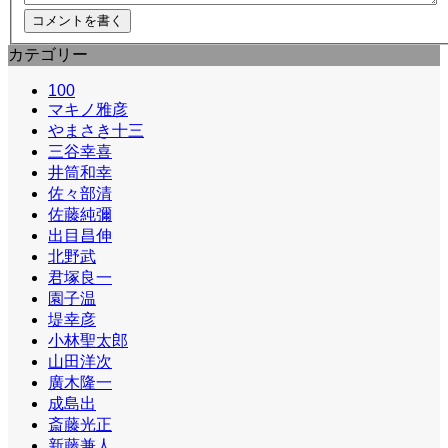
カテゴリー
100
マキノ雅彦
やまさき十三
三谷幸喜
井筒和幸
佐々部清
佐藤純彌
出目昌伸
北野武
君塚良一
園子温
堤幸彦
小林聖太郎
山田洋次
廣木隆一
成島出
斎藤光正
新藤兼人