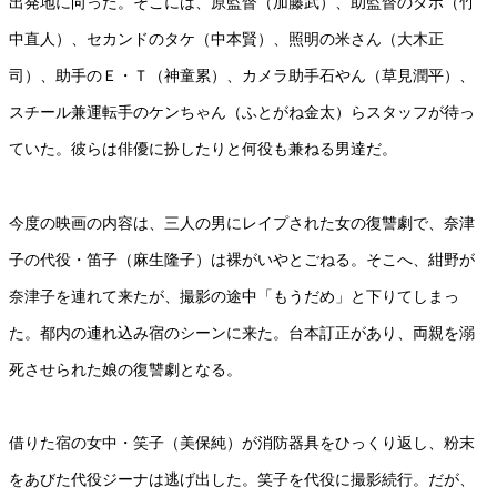
出発地に向った。そこには、原監督（加藤武）、助監督のダボ（竹
中直人）、セカンドのタケ（中本賢）、照明の米さん（大木正
司）、助手のＥ・Ｔ（神童累）、カメラ助手石やん（草見潤平）、
スチール兼運転手のケンちゃん（ふとがね金太）らスタッフが待っ
ていた。彼らは俳優に扮したりと何役も兼ねる男達だ。
今度の映画の内容は、三人の男にレイプされた女の復讐劇で、奈津
子の代役・笛子（麻生隆子）は裸がいやとごねる。そこへ、紺野が
奈津子を連れて来たが、撮影の途中「もうだめ」と下りてしまっ
た。都内の連れ込み宿のシーンに来た。台本訂正があり、両親を溺
死させられた娘の復讐劇となる。
借りた宿の女中・笑子（美保純）が消防器具をひっくり返し、粉末
をあびた代役ジーナは逃げ出した。笑子を代役に撮影続行。だが、