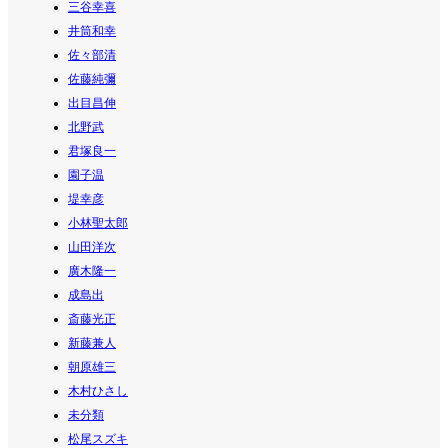
三谷幸喜
井筒和幸
佐々部清
佐藤純彌
出目昌伸
北野武
君塚良一
園子温
堤幸彦
小林聖太郎
山田洋次
廣木隆一
成島出
斎藤光正
新藤兼人
朝原雄三
木村ひさし
未分類
松尾スズキ