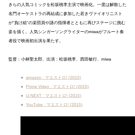
きらの人気コミックを松坂桃李主演で映画化。一度は解散した
名門オーケストラの再結成に参加した若きヴァイオリニスト
が“負け組”の楽団員や謎の指揮者とともに再びステージに挑む
姿を描く。人気シンガーソングライターのmiwaがフルート奏
者役で映画初出演を果たす。
監督：小林聖太郎、出演：松坂桃李、西田敏行、miwa
amazon : マエストロ! (2015)
Prime Video : マエストロ! (2015)
U-NEXT : マエストロ! (2015)
YouTube : マエストロ! (2015)