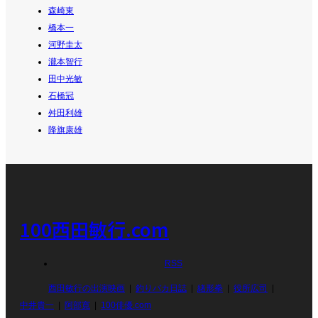
森崎東
橋本一
河野圭太
瀧本智行
田中光敏
石橋冠
舛田利雄
降旗康雄
100西田敏行.com
RSS
西田敏行の出演映画
釣りバカ日誌
緒形拳
役所広司
中井貴一
阿部寛
100俳優.com