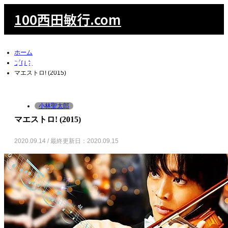
100西田敏行.com
ホーム
100西田敏行.com
ブログ
マエストロ! (2015)
小林聖太郎
検索
マエストロ! (2015)
2020.09.14 / 最終更新日：2020.09.15