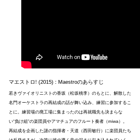
マエストロ! (2015) : Maestroのあらすじ
若きヴァイオリニストの香坂（松坂桃李）のもとに、解散した
名門オーケストラの再結成の話が舞い込み、練習に参加するこ
とに。練習場の廃工場に集まったのは再就職先も決まらな
い“負け組”の楽団員やアマチュアのフルート奏者（miwa）。
再結成を企画した謎の指揮者・天道（西田敏行）に楽団員たち
は反発するが、次第に彼の導く音の深さに引き込まれていく。